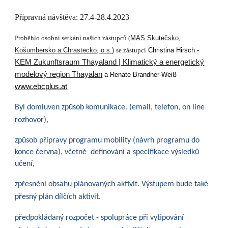
Přípravná návštěva: 27.4-28.4.2023
Proběhlo osobní setkání našich zástupců (
MAS Skutečsko,
Košumbersko a Chrastecko, o.s.)
se zástupci
Christina Hirsch -
KEM Zukunftsraum Thayaland | Klimatický a energetický
modelový region Thayalan
a Renate Brandner-Weiß
www.ebcplus.at
Byl domluven způsob komunikace. (email, telefon, on line
rozhovor),
způsob přípravy programu mobility (návrh programu do
konce června), včetně definování a specifikace výsledků
učení
,
zpřesnění obsahu plánovaných aktivit. Výstupem bude také
přesný plán dílčích aktivit.
předpokládaný rozpočet - spolupráce při vytipování