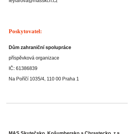
feyfarova@masskch.cz
Poskytovatel:
Dům zahraniční spolupráce
příspěvková organizace
IČ: 61386839
Na Poříčí 1035/4, 110 00 Praha 1
MAS Skutečsko, Košumbersko a Chrastecko, z.s.